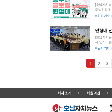
[호남자치뉴
로벌원정대' 참가자를 모
류센터가 주관
이원희 기자
민형배 전
[호남자치뉴
서 양식어류
물량 배정을 
이원희 기자
1
2
3
회사소개
회원약관
주