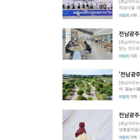
[호남자치뉴
착공식'을 
사에는 김성
이원희 기자
전남광주통
[호남자치뉴
얻는 것으로 
해 개관한 문
이원희 기자
'전남광주
[호남자치뉴스
책, 물놀이
수 있는 광주의
이원희 기자
[호남자치뉴
생황칠막걸리'를 선정했다고 밝혔
황칠을 원료로
이원희 기자