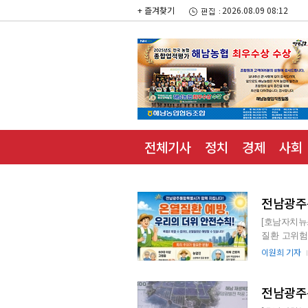
+ 즐겨찾기
2026.08.09 08:12
전체기사
정치
경제
사회
전남광주특
[호남자치뉴
질환 고위험군에 각별한 
면, 지난 5
이원희 기자
전남광주특