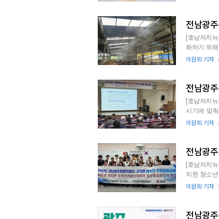
전남광주특
[호남자치뉴
화하기 위해 총력 대응에 나섰다. 지
집계되었다. 
이원희 기자
전남광주특
[호남자치뉴
시기에 맞춰
친환경농산물
이원희 기자
전남광주통
[호남자치뉴스
치현 청소년 교
자연과학고등학
이원희 기자
전남광주특