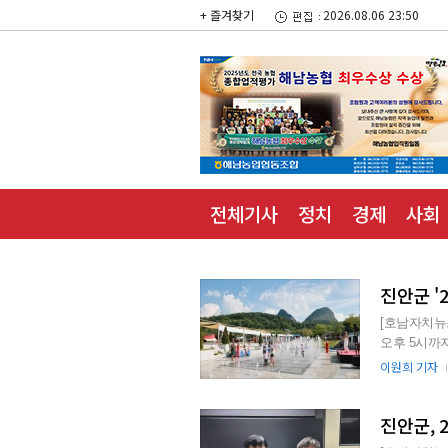
+ 즐겨찾기
2026.08.06 23:50
전체기사
정치
경제
사회
진안군 '
[호남자치뉴스
오후 5시까
조각을 찾아서
이원희 기자
진안군, 