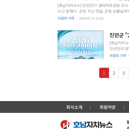
[호남자치뉴스] 진안군이 생태치유관광 도시 
다고 밝혔다. 군은 지난 31일 군청 상황실에서 위원 위촉식을 개최했다. 이번 
조례」에 근거해 구성됐다. 위원장인 이경영 
이원희 기자
2026.07.31 15:16
원 9명 등 총 15명으로 이루어졌으며, 부위원
진안군 "
[호남자치뉴스
안군민의 장' 후보자 추
로, 대장, 문
이원희 기자
1
2
3
회사소개
회원약관
주