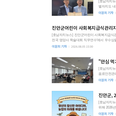
[호남자치뉴스
별자치도 내 우수 기초
대상으로 20.
이원희 기자
진안군어린이 사회복지급식관리지원센
[호남자치뉴스] 진안군어린이·사회복지급식관리
전국 영양사 학술대회 직무연수'에서 우수상을 수상했다고 밝혔다. 대한영양사협회가 주최
건강한 미래를 설계하는 영양사'를 주제로 진
이원희 기자
2026.08.05 15:00
와 현장 사례를 공유했다. 
"안심 먹
[호남자치뉴
음료안전관리
관, 민간단체
이원희 기자
진안군, 
[호남자치뉴
위해 2026년
스마트농업, 가
이원희 기자