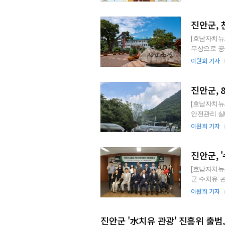
진안군, 
[호남자치뉴
무상으로 공급하고 있다고 밝혔다.
하는 방식이 
이원희 기자
진안군, 
[호남자치뉴
안전관리 실태를 점검했다고 밝혔
미준수로 인한
이원희 기자
진안군, 
[호남자치뉴
군 수치유 
고
이원희 기자
진안군 '水치유 관광' 진흥위 출범,