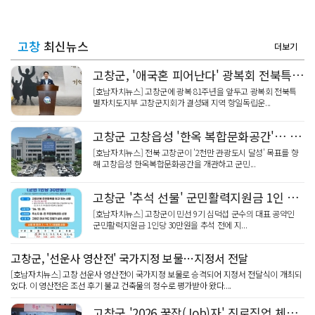
고창
최신뉴스
더보기
고창군, '애국혼 피어난다' 광복회 전북특별자치도지부 고창군지회 개소
[호남자치뉴스] 고창군에 광복 81주년을 앞두고 광복회 전북특
별자치도지부 고창군지회가 결성돼 지역 항일독립운...
고창군 고창읍성 '한옥 복합문화공간'… '2천만 관광' 시동
[호남자치뉴스] 전북 고창군이 '2천만 관광도시 달성' 목표를 향
해 고창읍성 한옥복합문화공간을 개관하고 군민...
고창군 '추석 선물' 군민활력지원금 1인 30만원 지급
[호남자치뉴스] 고창군이 민선 9기 심덕섭 군수의 대표 공약인
군민활력지원금 1인당 30만원을 추석 전에 지...
고창군, '선운사 영산전' 국가지정 보물…지정서 전달
[호남자치뉴스] 고창 선운사 영산전이 국가지정 보물로 승격되어 지정서 전달식이 개최되
었다. 이 영산전은 조선 후기 불교 건축물의 정수로 평가받아 왔다....
고창군 '2026 꿈잡(Job)자' 진로직업 체험…청소년 미래 설계