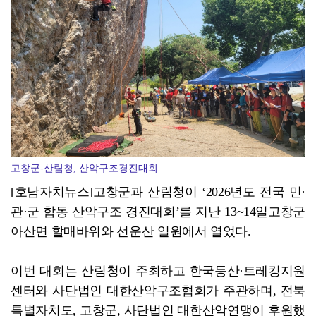
전북문화관광재단 X 예술경영지원센터, '찾아가는 아트코...
고창군-산림청, 산악구조경진대회
[호남자치뉴스]고창군과 산림청이 ‘2026년도 전국 민·
관·군 합동 산악구조 경진대회’를 지난 13~14일고창군
아산면 할매바위와 선운산 일원에서 열었다.
이번 대회는 산림청이 주최하고 한국등산·트레킹지원
센터와 사단법인 대한산악구조협회가 주관하며, 전북
특별자치도, 고창군, 사단법인 대한산악연맹이 후원했