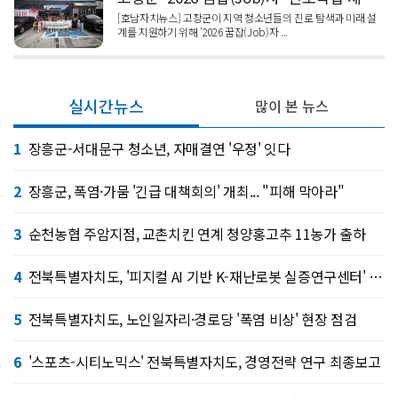
[호남자치뉴스] 고창군이 지역 청소년들의 진로 탐색과 미래 설
계를 지원하기 위해 '2026 꿈잡(Job)자 ...
실시간뉴스
많이 본 뉴스
1
장흥군-서대문구 청소년, 자매결연 '우정' 잇다
2
장흥군, 폭염·가뭄 '긴급 대책회의' 개최... "피해 막아라"
3
순천농협 주암지점, 교촌치킨 연계 청양홍고추 11농가 출하
4
전북특별자치도, '피지컬 AI 기반 K-재난로봇 실증연구센터' 구축
5
전북특별자치도, 노인일자리·경로당 '폭염 비상' 현장 점검
6
'스포츠-시티노믹스' 전북특별자치도, 경영전략 연구 최종보고