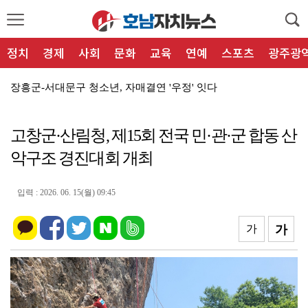
정치
경제
사회
문화
교육
연예
스포츠
광주광
장흥군-서대문구 청소년, 자매결연 '우정' 잇다
장흥군, 폭염·가뭄 '긴급 대책회의' 개최... "피해...
고창군·산림청, 제15회 전국 민·관·군 합동 산
순천농협 주암지점, 교촌치킨 연계 청양홍고추 11농가 ...
악구조 경진대회 개최
전북특별자치도, '피지컬 AI 기반 K-재난로봇 실증연...
전북특별자치도, 노인일자리·경로당 '폭염 비상' 현장 ...
입력 : 2026. 06. 15(월) 09:45
'스포츠-시티노믹스' 전북특별자치도, 경영전략 연구 최...
가
가
전북특별자치도, 2차 공공기관 이전 준비 '착착'
'꿈의 미래' 인재 양성! 전북특별자치도 콘텐츠융합진흥...
"2026 전북 청년 피스톤" 민주평통 전북지역회의, ...