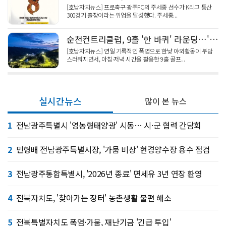
[호남자치뉴스] 프로축구 광주FC의 주세종 선수가 K리그 통산
300경기 출장이라는 위업을 달성했다. 주세종...
순천컨트리클럽, 9홀 '한 바퀴' 라운딩…'실속형' 인기
[호남자치뉴스] 연일 기록적인 폭염으로 한낮 야외활동이 부담
스러워지면서, 아침·저녁 시간을 활용한 9홀 골프...
실시간뉴스
많이 본 뉴스
1
전남광주특별시 '영농형태양광' 시동… 시·군 협력 간담회
2
민형배 전남광주특별시장, '가뭄 비상' 현경양수장 용수 점검
3
전남광주통합특별시, '2026년 종료' 면세유 3년 연장 환영
4
전북자치도, '찾아가는 장터' 농촌생활 불편 해소
5
전북특별자치도 폭염·가뭄, 재난기금 '긴급 투입'