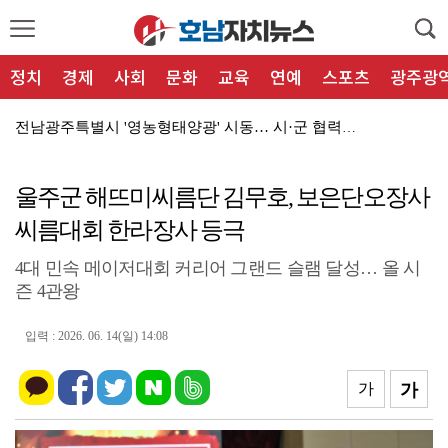
정치
경제
사회
문화
교육
연예
스포츠
광주광
전남광주특별시 '영농형태양광' 시동… 시·군 협력 간담...
민형배 전남광주특별시장, '가뭄 비상' 현경양수장 용수...
울주군 해뜨미씨름단 김무호, 보은단오장사
전남광주통합특별시, '2026년 종료' 면세유 3년 연...
씨름대회 한라장사 등극
전북자치도, '찾아가는 장터' 농촌생활 불편 해소
4대 민속 메이저대회 커리어 그랜드 슬램 달성… 올 시
전북특별자치도 폭염·가뭄, 재난기금 '긴급 투입'
즌 4관왕
전북특별자치도 2026전주가맥축제 '한여름밤 낭만' 개...
입력 : 2026. 06. 14(일) 14:08
전북자치도, 고군산군도 '반값 운임' 지속…체류형 관광...
'여름 특수' 전북자치도, 농촌관광시설 '빈틈없는' 안...
가
가
전북자치도, '차세대 동물의약품 특구' 1,273억 투...