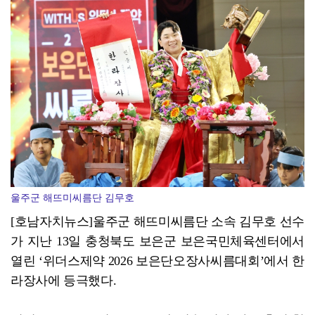
전북자치도, 고창 동촌 해상풍력 '4천억 금융' 가동
울주군 해뜨미씨름단 김무호
[호남자치뉴스]울주군 해뜨미씨름단 소속 김무호 선수
가 지난 13일 충청북도 보은군 보은국민체육센터에서
열린 ‘위더스제약 2026 보은단오장사씨름대회’에서 한
라장사에 등극했다.