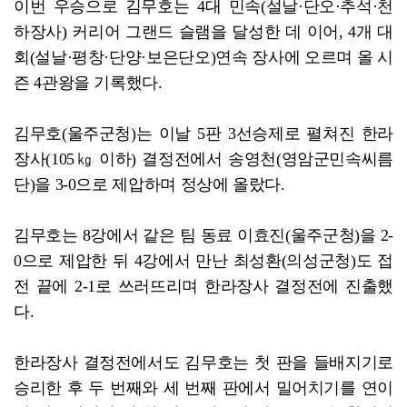
이번 우승으로 김무호는 4대 민속(설날·단오·추석·천
하장사) 커리어 그랜드 슬램을 달성한 데 이어, 4개 대
회(설날·평창·단양·보은단오)연속 장사에 오르며 올 시
즌 4관왕을 기록했다.
김무호(울주군청)는 이날 5판 3선승제로 펼쳐진 한라
장사(105㎏ 이하) 결정전에서 송영천(영암군민속씨름
단)을 3-0으로 제압하며 정상에 올랐다.
김무호는 8강에서 같은 팀 동료 이효진(울주군청)을 2-
0으로 제압한 뒤 4강에서 만난 최성환(의성군청)도 접
전 끝에 2-1로 쓰러뜨리며 한라장사 결정전에 진출했
다.
한라장사 결정전에서도 김무호는 첫 판을 들배지기로
승리한 후 두 번째와 세 번째 판에서 밀어치기를 연이