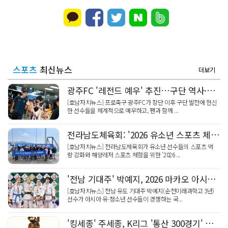
스포츠
최신뉴스
더보기
광주FC '레전드 예우' 추진…구단 역사·팬 문화 동행
[호남자치뉴스] 프로축구 광주FC가 창단 이후 구단 발전에 헌신
한 선수들을 체계적으로 예우하고, 팬과 함께 ...
전라남도체육회: '2026 유소년 스포츠 체험캠프' 성공적 마무리
[호남자치뉴스] 전라남도체육회가 유소년 선수들의 스포츠 역
량 강화와 해양레저 스포츠 체험을 위한 '2026 ...
'전남 기대주' 박예지, 2026 마카오 아시아 유·청소년선수권 동메달 '쾌거'
[호남자치뉴스] 전남 유도 기대주 박예지(순천미래과학고 3년)
선수가 아시아 유·청소년 선수들이 경쟁하는 국...
'킹세종' 주세종, K리그 '통산 300경기' 금자탑…기념 MD 출시