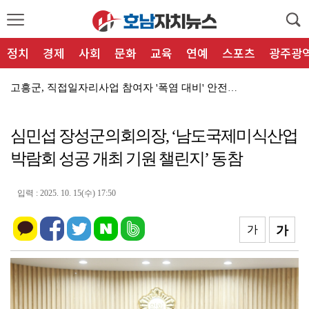
정치
경제
사회
문화
교육
연예
스포츠
광주광
고흥군, 직접일자리사업 참여자 '폭염 대비' 안전보건교...
나주시 폭염 '비상' 농업인 온열질환 예방활동 강화
심민섭 장성군의회의장, ‘남도국제미식산업
고흥군 '재활용가능자원 교환사업' 상반기, 실적 껑충!
박람회 성공 개최 기원 챌린지’ 동참
고흥군, 말복·연휴 '고흥몰' 특산품 최대 60% 할인
고흥군, "바가지요금 뿌리뽑겠다" 피서철 강력 단속
입력 : 2025. 10. 15(수) 17:50
목포시, 노인 목욕·이용비 지원 '바우처 카드' 202...
가
가
함평군 함평읍, '폭염 비상' 경로당 어르신 건강·안전...
함평군 '폭염 비상' 총력!… 취약 어르신 안부 확인 ...
나주시4-H연합회, '2026년 전남광주통합특별시 청년...