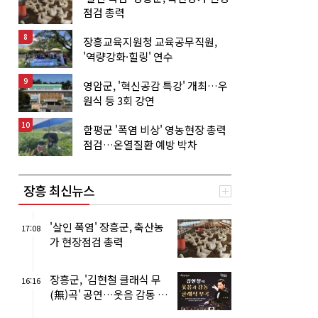
점검 총력
8
장흥교육지원청 교육공무직원,
'역량강화·힐링' 연수
9
영암군, '혁신공감 특강' 개최…우
원식 등 3회 강연
10
함평군 '폭염 비상' 영농현장 총력
점검…온열질환 예방 박차
장흥 최신뉴스
'살인 폭염' 장흥군, 축산농
17:08
가 현장점검 총력
장흥군, '김현철 클래식 무
16:16
(無)곡' 공연…웃음 감동 가
득