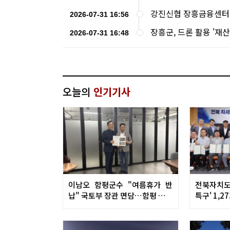
강진신협 장흥금융센터,
2026-07-31 16:56
장흥군, 드론 활용 '재산
2026-07-31 16:48
오늘의
인기기사
이남오 함평군수 "여름휴가 반
전북자치도
납" 국토부 장관 면담…함평 현안
특구' 1,2
총력