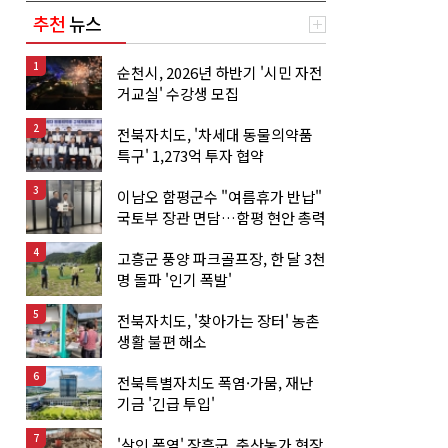
추천
뉴스
1
순천시, 2026년 하반기 '시민 자전
거교실' 수강생 모집
2
전북자치도, '차세대 동물의약품
특구' 1,273억 투자 협약
3
이남오 함평군수 "여름휴가 반납"
국토부 장관 면담…함평 현안 총력
4
고흥군 풍양 파크골프장, 한 달 3천
명 돌파 '인기 폭발'
5
전북자치도, '찾아가는 장터' 농촌
생활 불편 해소
6
전북특별자치도 폭염·가뭄, 재난
기금 '긴급 투입'
7
'살인 폭염' 장흥군, 축산농가 현장