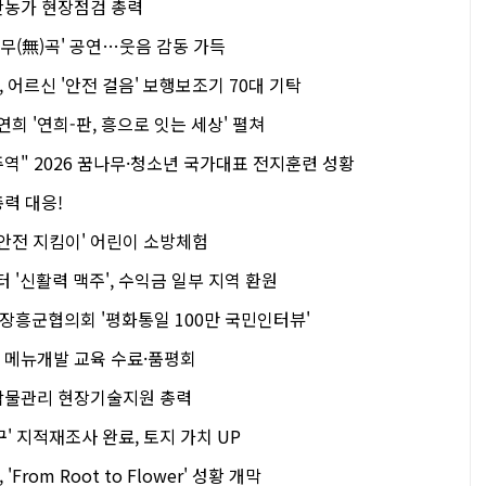
축산농가 현장점검 총력
 무(無)곡' 공연…웃음 감동 가득
어르신 '안전 걸음' 보행보조기 70대 기탁
연희 '연희-판, 흥으로 잇는 세상' 펼쳐
주역" 2026 꿈나무·청소년 국가대표 전지훈련 성황
총력 대응!
'안전 지킴이' 어린이 소방체험
'신활력 맥주', 수익금 일부 지역 환원
흥군협의회 '평화통일 100만 국민인터뷰'
' 메뉴개발 교육 수료·품평회
농작물관리 현장기술지원 총력
구' 지적재조사 완료, 토지 가치 UP
rom Root to Flower' 성황 개막