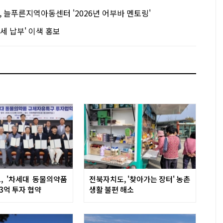
 늘푸른지역아동센터 '2026년 어부바 멘토링'
세 납부' 이색 홍보
, '차세대 동물의약품
전북자치도, '찾아가는 장터' 농촌
73억 투자 협약
생활 불편 해소