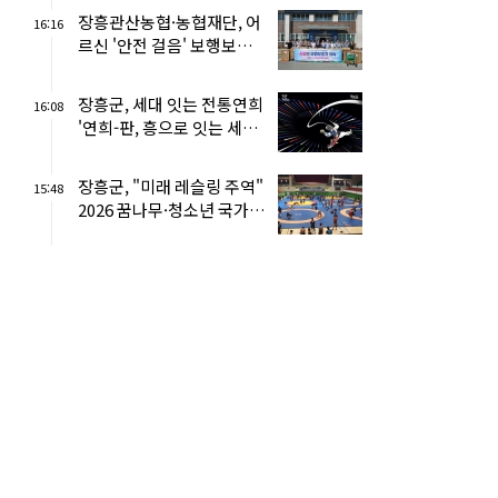
장흥관산농협·농협재단, 어
16:16
르신 '안전 걸음' 보행보조
기 70대 기탁
장흥군, 세대 잇는 전통연희
16:08
'연희-판, 흥으로 잇는 세상'
펼쳐
장흥군, "미래 레슬링 주역"
15:48
2026 꿈나무·청소년 국가
대표 전지훈련 성황