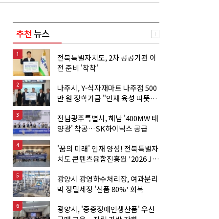
추천
뉴스
1
전북특별자치도, 2차 공공기관 이
전 준비 '착착'
2
나주시, Y-식자재마트 나주점 500
만 원 장학기금 "인재 육성 따뜻한
동행"
3
전남광주특별시, 해남 '400MW 태
양광' 착공…SK하이닉스 공급
4
'꿈의 미래' 인재 양성! 전북특별자
치도 콘텐츠융합진흥원 '2026 JB-
NEXCON' 가동
5
광양시 광영하수처리장, 여과분리
막 정밀세정 '신품 80%' 회복
6
광양시, '중증장애인생산품' 우선