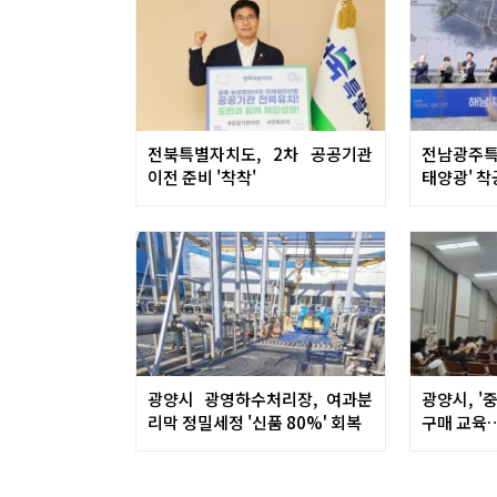
전북특별자치도, 2차 공공기관
전남광주특별
이전 준비 '착착'
태양광' 
광양시 광영하수처리장, 여과분
광양시, '
리막 정밀세정 '신품 80%' 회복
구매 교육