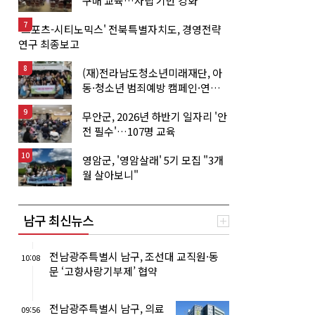
구매 교육…자립 기반 강화
7
'스포츠-시티노믹스' 전북특별자치도, 경영전략
연구 최종보고
8
(재)전라남도청소년미래재단, 아
동·청소년 범죄예방 캠페인·연합
아웃리치
9
무안군, 2026년 하반기 일자리 '안
전 필수'…107명 교육
10
영암군, '영암살래' 5기 모집 "3개
월 살아보니"
남구 최신뉴스
전남광주특별시 남구, 조선대 교직원·동
10:08
문 ‘고향사랑기부제’ 협약
전남광주특별시 남구, 의료
09:56