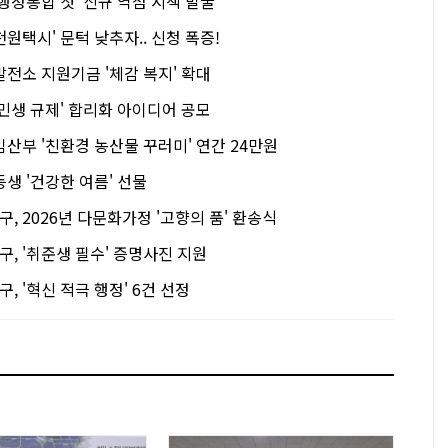
행정통합 첫' 신규 역점 시책 발굴
원택시' 문턱 낮추자.. 신청 폭증!
전소 지원기금 '체감 복지' 확대
민생 규제' 합리화 아이디어 공모
산부 '친환경 농산물 꾸러미' 연간 24만원
생 '건강한 여름' 선물
 2026년 다문화가정 '고향의 품' 환송식
, '취준생 필수' 증명사진 지원
 '혁신 적극 행정' 6건 선정