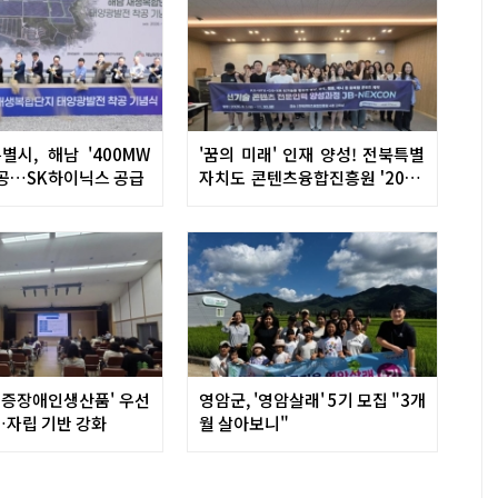
시, 해남 '400MW
'꿈의 미래' 인재 양성! 전북특별
착공…SK하이닉스 공급
자치도 콘텐츠융합진흥원 '2026
JB-NEXCON' 가동
중증장애인생산품' 우선
영암군, '영암살래' 5기 모집 "3개
…자립 기반 강화
월 살아보니"