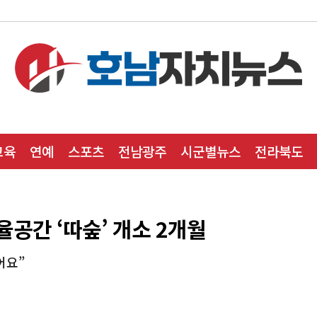
교육
연예
스포츠
전남광주
시군별뉴스
전라북도
공간 ‘따숲’ 개소 2개월
어요”