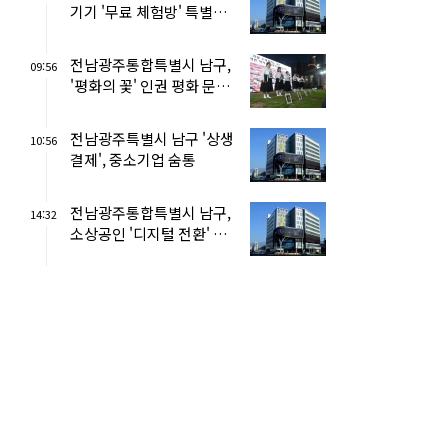
기기 '무료 체험방' 특별점
검
전남광주통합특별시 남구,
09:56
'평화의 꽃' 인권 평화 문화
제 '팡파르'
전남광주특별시 남구 '상생
10:56
결제', 중소기업 숨통
전남광주통합특별시 남구,
14:32
소상공인 '디지털 전환' 지
원… 8곳 모집